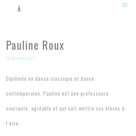
Aller
au
contenu
Pauline Roux
Intervenants
Diplômée en danse classique et danse
contemporaine, Pauline est une professeure
souriante, agréable et qui sait mettre ses élèves à
l’aise.