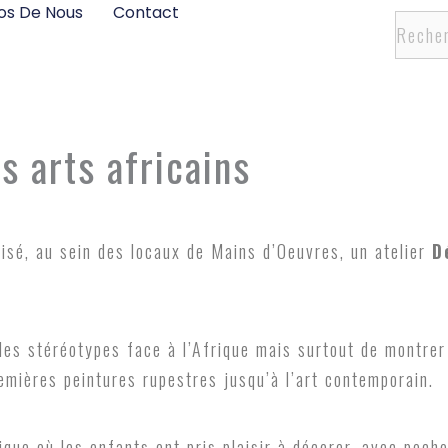
os De Nous
Contact
Recher
s arts africains
nisé, au sein des locaux de Mains d’Oeuvres, un atelier
D
les stéréotypes face à l’Afrique mais surtout de montrer
remières peintures rupestres jusqu’à l’art contemporain.
tique où les enfants ont pris plaisir à décorer, avec poch