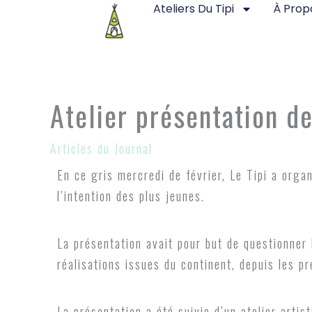
Ateliers Du Tipi
À Prop
Aller
au
contenu
Atelier présentation de
Articles du Journal
En ce gris mercredi de février, Le Tipi a orga
l’intention des plus jeunes.
La présentation avait pour but de questionner 
réalisations issues du continent, depuis les p
La présentation a été suivie d’un atelier artis