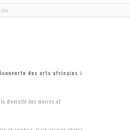
cher
écouverte des arts africains
à
 la diversité des œuvres et
oirs et peinture, leurs propres photos